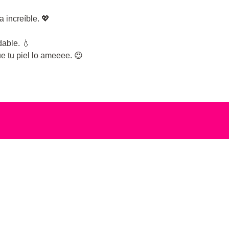
 increíble. 💖
dable. 💧
e tu piel lo ameeee. 😍