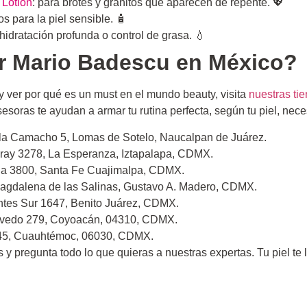
 Lotion
: para brotes y granitos que aparecen de repente. 💖
tos para la piel sensible. 🧴
 hidratación profunda o control de grasa. 💧
ir Mario Badescu en México?
 ver por qué es un must en el mundo beauty, visita
nuestras ti
esoras te ayudan a armar tu rutina perfecta, según tu piel, nece
ila Camacho 5, Lomas de Sotelo, Naucalpan de Juárez.
ray 3278, La Esperanza, Iztapalapa, CDMX.
ga 3800, Santa Fe Cuajimalpa, CDMX.
agdalena de las Salinas, Gustavo A. Madero, CDMX.
ntes Sur 1647, Benito Juárez, CDMX.
uevedo 279, Coyoacán, 04310, CDMX.
a 45, Cuauhtémoc, 06030, CDMX.
s y pregunta todo lo que quieras a nuestras expertas. Tu piel te 