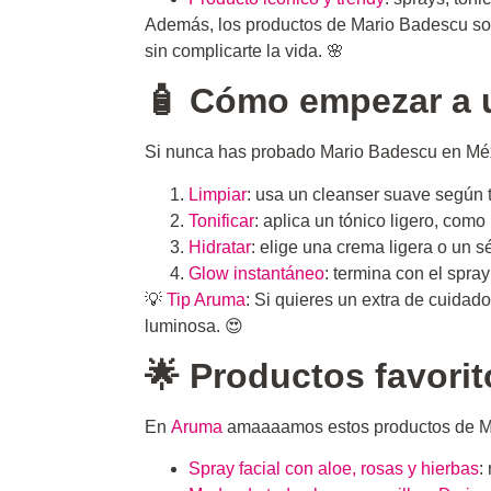
Además, los productos de Mario Badescu son 
sin complicarte la vida. 🌸
🧴 Cómo empezar a u
Si nunca has probado Mario Badescu en Méxic
Limpiar
: usa un cleanser suave según tu
Tonificar
: aplica un tónico ligero, como
Hidratar
: elige una crema ligera o un s
Glow instantáneo
: termina con el spra
💡
Tip Aruma
: Si quieres un extra de cuida
luminosa. 😍
🌟 Productos favorit
En
Aruma
amaaaamos estos productos de M
Spray facial con aloe, rosas y hierbas
: