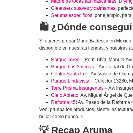
Madre de todas las mascarillas: Drying
Cleansers suaves y calmantes
: perfec
Serums específicos
: por ejemplo, para
🛍️ ¿Dónde consegu
Si quieres probar Mario Badescu en México y
disponible en nuestras tiendas, y nuestras as
Parque Toreo
– Perif. Blvd. Manuel Áv
Parque Las Antenas
– Av. Canal de Ga
Centro Santa Fe
– Av. Vasco de Quiro
Parque Lindavista
– Colector 13280, M
Torre Prisma Insurgentes
– Av. Insurge
Cielo Abierto
: Av. Miguel Ángel de Q
Reforma 45
: Av. Paseo de la Reform
Ven, prueba los productos, siente las textura
brillar como nunca. ✨
💡 Recap Aruma