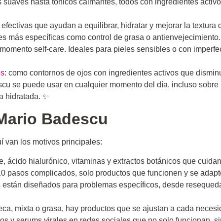
 suaves hasta tónicos calmantes, todos con ingredientes activos
 efectivas que ayudan a equilibrar, hidratar y mejorar la textura
es más específicas como control de grasa o antienvejecimiento.
 momento self-care. Ideales para pieles sensibles o con imperfe
os
: como contornos de ojos con ingredientes activos que disminu
escu se puede usar en cualquier momento del día, incluso sobre
la hidratada. ✨
 Mario Badescu
 van los motivos principales:
oe, ácido hialurónico, vitaminas y extractos botánicos que cuidan 
10 pasos complicados, solo productos que funcionen y se adapte
 están diseñados para problemas específicos, desde resequedad
seca, mixta o grasa, hay productos que se ajustan a cada necesi
icos y serums virales en redes sociales que no solo funcionan, 