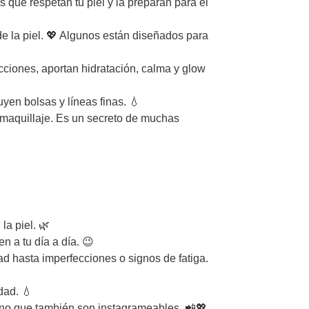
 que respetan tu piel y la preparan para el
 de la piel. 💖 Algunos están diseñados para
cciones, aportan hidratación, calma y glow
yen bolsas y líneas finas. 💧
 maquillaje. Es un secreto de muchas
la piel. 🌿
n a tu día a día. 😉
 hasta imperfecciones o signos de fatiga.
dad. 💧
sino que también son instagrameables. 📲💖