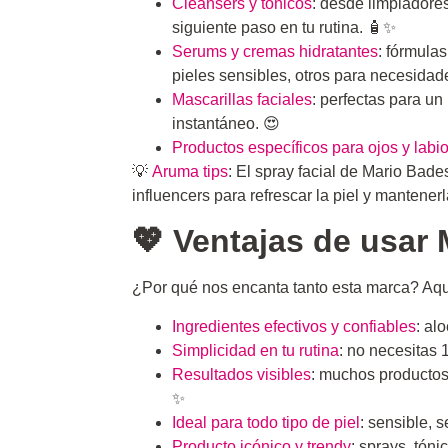
Cleansers y tónicos
: desde limpiadores
siguiente paso en tu rutina. 🧴✨
Serums y cremas hidratantes
: fórmulas
pieles sensibles, otros para necesidad
Mascarillas faciales
: perfectas para un
instantáneo. 😍
Productos específicos para ojos y labi
💡
Aruma tips
: El spray facial de Mario Bad
influencers para refrescar la piel y mantener
💖 Ventajas de usar
¿Por qué nos encanta tanto esta marca? Aquí
Ingredientes efectivos y confiables
: al
Simplicidad en tu rutina
: no necesitas 
Resultados visibles
: muchos productos
✨
Ideal para todo tipo de piel
: sensible, 
Producto icónico y trendy
: sprays, tón