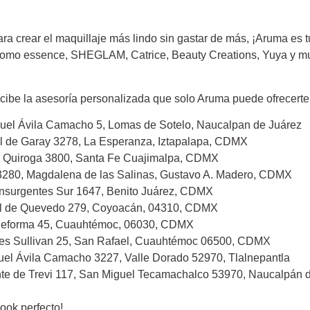
ra crear el maquillaje más lindo sin gastar de más, ¡Aruma es t
omo essence, SHEGLAM, Catrice, Beauty Creations, Yuya y muu
cibe la asesoría personalizada que solo Aruma puede ofrecerte
nuel Ávila Camacho 5, Lomas de Sotelo, Naucalpan de Juárez
l de Garay 3278, La Esperanza, Iztapalapa, CDMX
e Quiroga 3800, Santa Fe Cuajimalpa, CDMX
13280, Magdalena de las Salinas, Gustavo A. Madero, CDMX
 Insurgentes Sur 1647, Benito Juárez, CDMX
gel de Quevedo 279, Coyoacán, 04310, CDMX
 Reforma 45, Cuauhtémoc, 06030, CDMX
es Sullivan 25, San Rafael, Cuauhtémoc 06500, CDMX
nuel Ávila Camacho 3227, Valle Dorado 52970, Tlalnepantla
te de Trevi 117, San Miguel Tecamachalco 53970, Naucalpán 
ook perfecto!