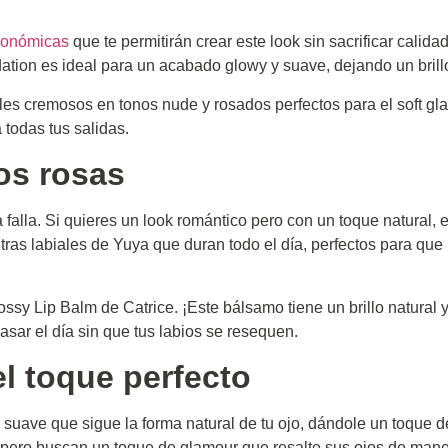
conómicas
que te permitirán crear este look sin sacrificar cali
ation es ideal para un acabado glowy y suave, dejando un brillo 
ales cremosos en tonos nude y rosados perfectos para el soft gl
todas tus salidas.
os rosas
falla. Si quieres un look romántico pero con un toque natural, 
ras labiales de Yuya que duran todo el día, perfectos para que
lossy Lip Balm de Catrice. ¡Este bálsamo tiene un brillo natural
sar el día sin que tus labios se resequen.
l toque perfecto
 y suave que sigue la forma natural de tu ojo, dándole un toque d
pero buscan un toque de glamour que resalte sus ojos de maner