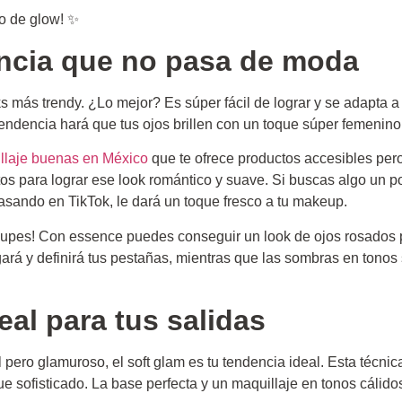
no de glow! ✨
encia que no pasa de moda
s más trendy. ¿Lo mejor? Es súper fácil de lograr y se adapta a
endencia hará que tus ojos brillen con un toque súper femenino
llaje buenas en México
que te ofrece productos accesibles pero
os para lograr ese look romántico y suave. Si buscas algo un p
asando en TikTok, le dará un toque fresco a tu makeup.
eocupes! Con essence puedes conseguir un look de ojos rosados 
rá y definirá tus pestañas, mientras que las sombras en tonos 
eal para tus salidas
l pero glamuroso, el soft glam es tu tendencia ideal. Esta técnica
e sofisticado. La base perfecta y un maquillaje en tonos cálid