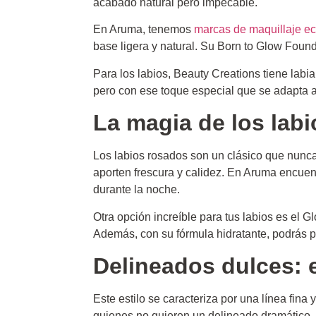
acabado natural pero impecable.
En Aruma, tenemos
marcas de maquillaje e
base ligera y natural. Su Born to Glow Found
Para los labios, Beauty Creations tiene labi
pero con ese toque especial que se adapta a 
La magia de los labi
Los labios rosados son un clásico que nunca 
aporten frescura y calidez. En Aruma encuent
durante la noche.
Otra opción increíble para tus labios es el G
Además, con su fórmula hidratante, podrás pa
Delineados dulces: e
Este estilo se caracteriza por una línea fina
quienes no quieren un delineado dramático, 