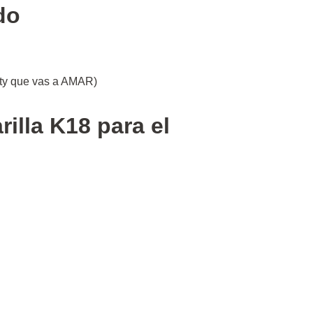
do
uty que vas a AMAR)
illa K18 para el