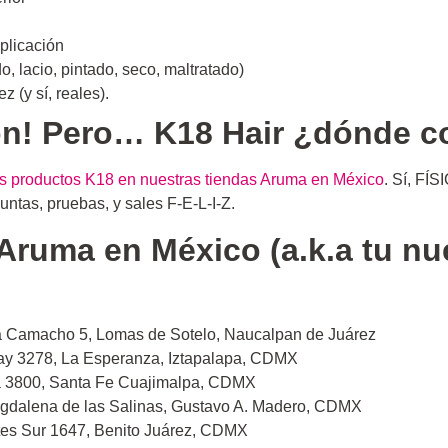
aplicación
o, lacio, pintado, seco, maltratado)
 (y sí, reales).
on! Pero…
K18 Hair ¿dónde c
s productos K18 en nuestras tiendas Aruma en México
. Sí, FÍ
untas, pruebas, y sales F-E-L-I-Z.
Aruma en México (a.k.a tu nue
ila Camacho 5, Lomas de Sotelo, Naucalpan de Juárez
ay 3278, La Esperanza, Iztapalapa, CDMX
ga 3800, Santa Fe Cuajimalpa, CDMX
agdalena de las Salinas, Gustavo A. Madero, CDMX
ntes Sur 1647, Benito Juárez, CDMX