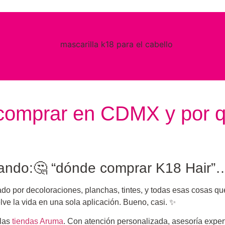
 comprar en CDMX y por
ando:🤔 “dónde comprar K18 Hair”… 
ado por decoloraciones, planchas, tintes, y todas esas cosas q
lve la vida en una sola aplicación. Bueno, casi. ✨
 las
tiendas Aruma
. Con atención personalizada, asesoría expert