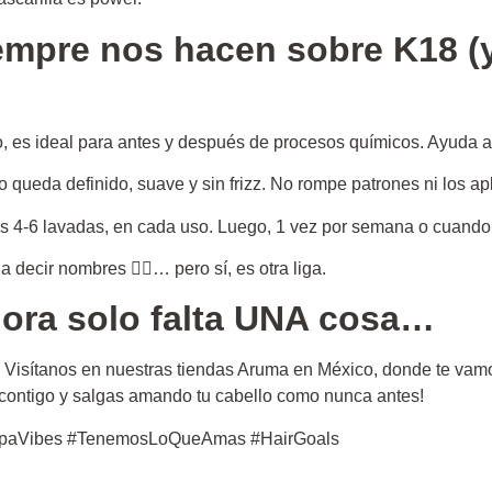
empre nos hacen sobre K18 (
, es ideal para antes y después de procesos químicos. Ayuda a
o queda definido, suave y sin frizz. No rompe patrones ni los ap
s 4-6 lavadas, en cada uso. Luego, 1 vez por semana o cuando 
decir nombres 🙇‍♀️… pero sí, es otra liga.
hora solo falta UNA cosa…
. Visítanos en nuestras tiendas Aruma en México, donde te vam
 contigo y salgas amando tu cabello como nunca antes!
SpaVibes #TenemosLoQueAmas #HairGoals