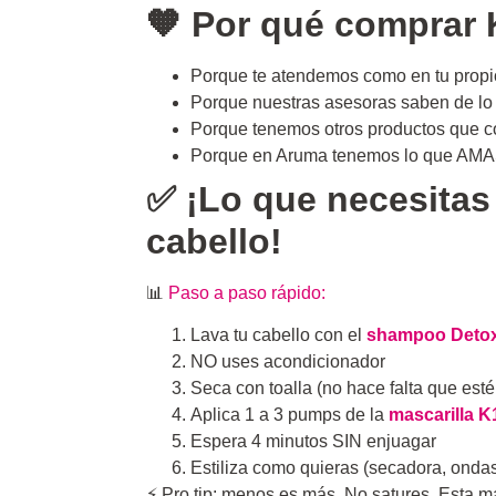
🧡 Por qué comprar 
Porque te atendemos como en tu propio s
Porque nuestras asesoras saben de lo 
Porque tenemos otros productos que c
Porque en Aruma tenemos lo que AMAS
✅ ¡Lo que necesitas
cabello
!
📊
Paso a paso rápido:
Lava tu cabello con el
shampoo Deto
NO uses acondicionador
Seca con toalla (no hace falta que est
Aplica 1 a 3 pumps de la
mascarilla K
Espera 4 minutos SIN enjuagar
Estiliza como quieras (secadora, ondas
⚡ Pro tip: menos es más. No satures. Esta ma