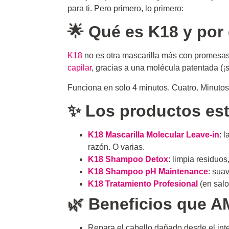
para ti. Pero primero, lo primero:
🌟 Qué es K18 y por
K18
no es otra mascarilla más con promesas v
capilar
, gracias a una molécula patentada (¡so
Funciona en solo 4 minutos. Cuatro. Minutos. 
✨ Los productos est
K18 Mascarilla
Molecular Leave-in
: 
razón. O varias.
K18 Shampoo
Detox
: limpia residuo
K18 Shampoo
pH Maintenance
: suav
K18 Tratamiento
Profesional
(en salo
🌿 Beneficios que A
Repara el cabello dañado desde el inte